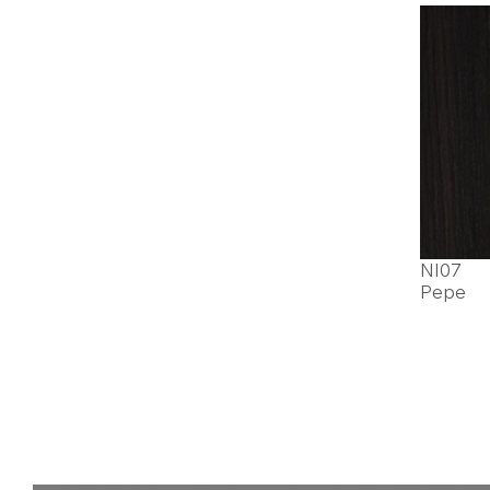
NI07
Pepe