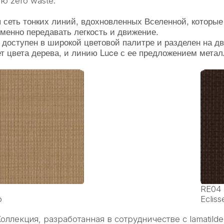
ю zero waste.
 сеть тонких линий, вдохновленных Вселенной, которы
менно передавать легкость и движение.
 доступен в широкой цветовой палитре и разделен на д
т цвета дерева, и линию Luce с ее предложением метал
Cогласен с условиями
обработки персональных
данных
RE04
io
Ecli
оллекция, разработанная в сотрудничестве с lamatilde