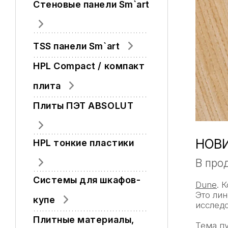
Стеновые панели Sm`art
TSS панели Sm`art
HPL Compact / компакт
плита
Плиты ПЭТ ABSOLUT
НОВИ
HPL тонкие пластики
В про
Системы для шкафов-
Dune
. 
Это ли
купе
исследо
Плитные материалы,
Тема пу