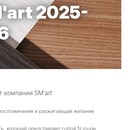
art 2025-
6
т компании SM'art
воспоминания и разжигающая желание
ь, который представляет собой fil rouge