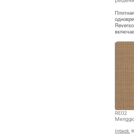
решени
Плотная
одновре
Reverso
включае
RE02
Merigg
Intagli.
К