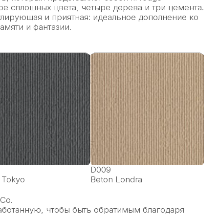
ре сплошных цвета, четыре дерева и три цемента.
улирующая и приятная: идеальное дополнение ко
амяти и фантазии.
×
D009
 Tokyo
Beton Londra
Co.
работанную, чтобы быть обратимым благодаря