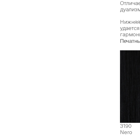
Отлича
дуализ
Нижняя
удается
гармон
Печатны
3190
Nero