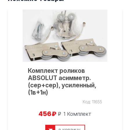
×
Комплект роликов
ABSOLUT асимметр.
(сер+сер), усиленный,
Cогласен с условиями
обработки
(1в+1н)
персональных данных
Код:
11655
456
₽
1 Комплект
o
в корзину