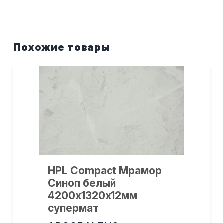
Похожие товары
×
HPL Compact Мрамор
Синоп белый
Cогласен с условиями
обработки
4200х1320х12мм
персональных данных
супермат